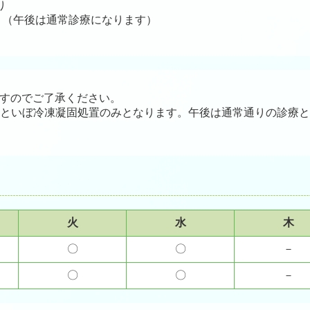
り
あり（午後は通常診療になります）
りますのでご了承ください。
は薬といぼ冷凍凝固処置のみとなります。午後は通常通りの診療
火
水
木
〇
〇
－
〇
〇
－