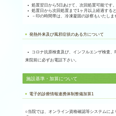
処置翌日から5日あけて、次回処置可能です
処置日から次回処置まで1ヶ月以上経過する
－印の時間帯は、冷凍凝固の診察もいたしま
発熱外来及び風邪症状のある方について
コロナ抗原検査及び、インフルエンザ検査、
来院前に必ずお電話下さい。
施設基準・加算について
電子的診療情報連携体制整備加算1
○当院では、オンライン資格確認等システムによ