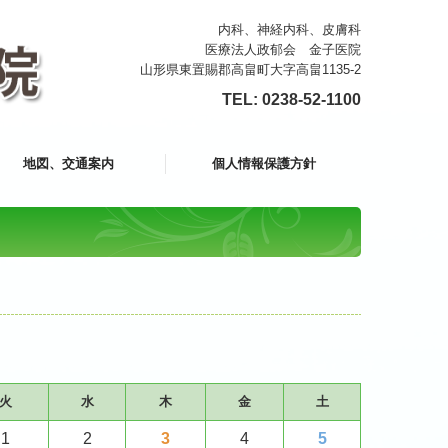
内科、神経内科、皮膚科
医療法人政郁会 金子医院
山形県東置賜郡高畠町大字高畠1135-2
TEL:
0238-52-1100
地図、交通案内
個人情報保護方針
火
水
木
金
土
1
2
3
4
5