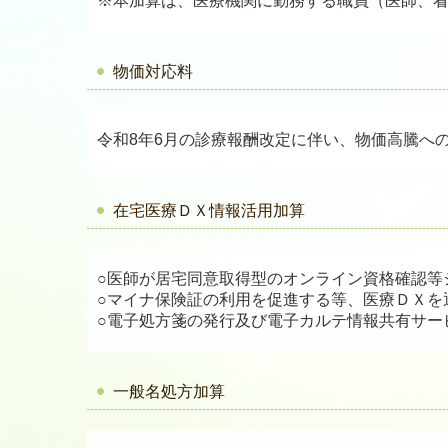
※本加算は、医療機関に勤務する職員（医師、
物価対応料
令和8年6月の診療報酬改定に伴い、物価高騰へ
在宅医療ＤＸ情報活用加算
○医師が居宅同意取得型のオンライン資格確認等
○マイナ保険証の利用を促進する等、医療ＤＸを
○電子処方箋の発行及び電子カルテ情報共有サー
一般名処方加算