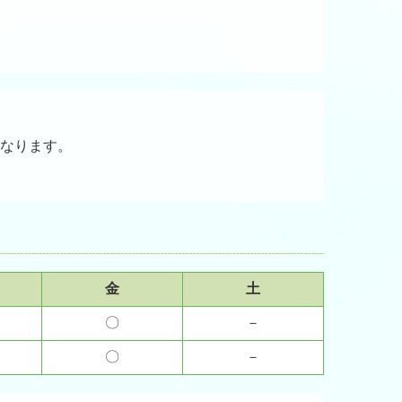
となります。
金
土
〇
－
〇
－