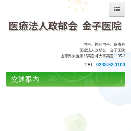
ホーム
当院について
内科、神経内科、皮膚科
お知らせ
医療法人政郁会 金子医院
山形県東置賜郡高畠町大字高畠1135-2
診療案内
TEL:
0238-52-1100
地図、交通案内
交通案内
個人情報保護方針